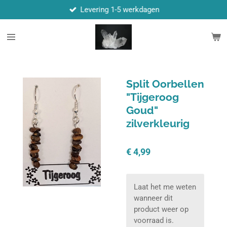
Levering 1-5 werkdagen
Ga
direct
naar
de
hoofdinhoud
Split Oorbellen
"Tijgeroog
Goud"
zilverkleurig
€ 4,99
Laat het me weten
wanneer dit
product weer op
voorraad is.