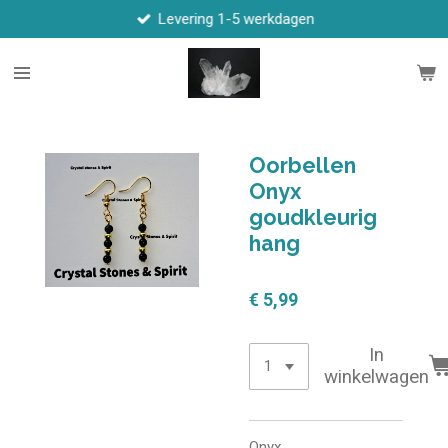
Levering 1-5 werkdagen
Ga
direct
naar
de
hoofdinhoud
Oorbellen
Onyx
goudkleurig
hang
€ 5,99
In
winkelwagen
Onyx