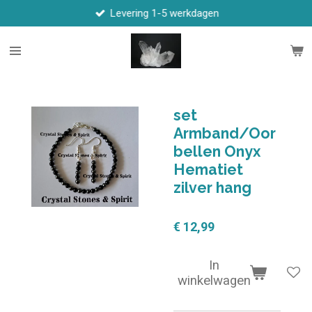
Levering 1-5 werkdagen
Ga
direct
naar
de
hoofdinhoud
set
Armband/Oor
bellen Onyx
Hematiet
zilver hang
€ 12,99
In
winkelwagen