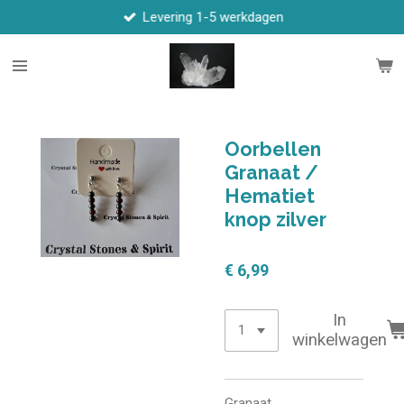
Levering 1-5 werkdagen
Ga
direct
naar
de
hoofdinhoud
Oorbellen
Granaat /
Hematiet
knop zilver
€ 6,99
In
winkelwagen
Granaat