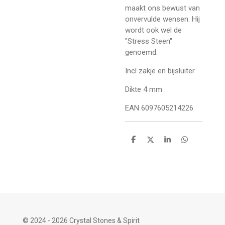
maakt ons bewust van
onvervulde wensen. Hij
wordt ook wel de
"Stress Steen"
genoemd.
Incl zakje en bijsluiter
Dikte 4 mm
EAN 6097605214226
D
D
S
D
e
e
h
e
l
e
a
l
e
l
r
e
n
e
n
© 2024 - 2026 Crystal Stones & Spirit