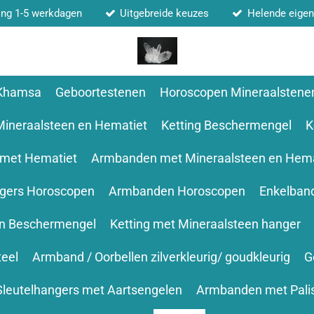
ing 1-5 werkdagen
Uitgebreide keuzes
Helende eige
 Khamsa
Geboortestenen
Horoscopen Mineraalstene
Mineraalsteen en Hematiet
Ketting Beschermengel
K
 met Hematiet
Armbanden met Mineraalsteen en Hema
ngers Horoscopen
Armbanden Horoscopen
Enkelban
en Beschermengel
Ketting met Mineraalsteen hanger
teel
Armband / Oorbellen zilverkleurig/ goudkleurig
G
Sleutelhangers met Aartsengelen
Armbanden met Pali