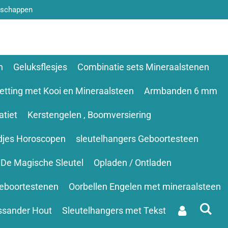
nschappen
n
Geluksflesjes
Combinatie sets Mineraalstenen
etting met Kooi en Mineraalsteen
Armbanden 6 mm
tiet
Kerstengelen , Boomversiering
djes Horoscopen
sleutelhangers Geboortesteen
De Magische Sleutel
Opladen / Ontladen
eboortestenen
Oorbellen Engelen met mineraalsteen
ssander Hout
Sleutelhangers met Tekst