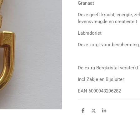
Granaat
Deze geeft kracht, energie, z
levensvreugde en creativiteit
Labradoriet
Deze zorgt voor bescherming, i
De extra Bergkristal versterk
Incl Zakje en Bijsluiter
EAN 6090943296282
D
D
S
e
e
h
l
e
a
e
l
r
n
e