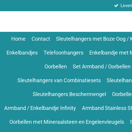
Lever
Ga
direct
naar
de
hoofdinhoud
Home
Contact
Sleutelhangers met Boze Oog /
Enkelbandjes
Telefoonhangers
Enkelbandje met 
Oorbellen
Set Armband / Oorbellen
Sleutelhangers van Combinatiesets
Sleutelha
Sleutelhangers Beschermengel
Oorbell
Armband / Enkelbandje Infinity
Armband Stainless S
Oorbellen met Mineraalsteen en Engelenvleugels