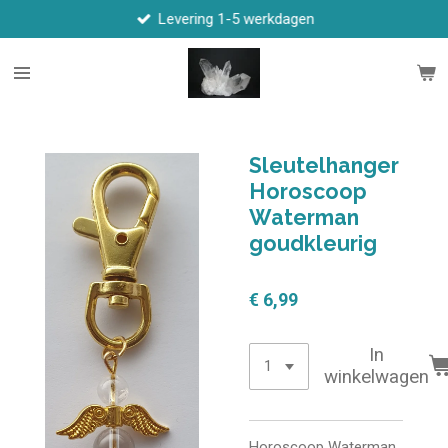
Levering 1-5 werkdagen
Ga
direct
naar
de
hoofdinhoud
Sleutelhanger
Horoscoop
Waterman
goudkleurig
€ 6,99
In
winkelwagen
Horoscoop Waterman