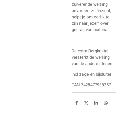
zuiverende werking,
bevordert zelfinzicht,
helpt je om eerlijk te
zijn naar jezelf over
gedrag van buitenaf
De extra Bergkristal
versterkt de werking
van de andere stenen
incl zakje en bijsluiter
EAN 7428477988257
D
D
S
D
e
e
h
e
l
e
a
l
e
l
r
e
n
e
n