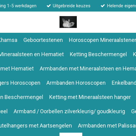
ing 1-5 werkdagen
Uitgebreide keuzes
Helende eige
 Khamsa
Geboortestenen
Horoscopen Mineraalstene
Mineraalsteen en Hematiet
Ketting Beschermengel
K
 met Hematiet
Armbanden met Mineraalsteen en Hema
gers Horoscopen
Armbanden Horoscopen
Enkelban
en Beschermengel
Ketting met Mineraalsteen hanger
eel
Armband / Oorbellen zilverkleurig/ goudkleurig
G
utelhangers met Aartsengelen
Armbanden met Palissa