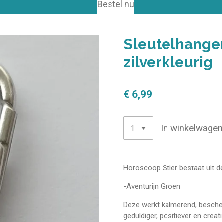
Bestel nu
Sleutelhanger
zilverkleurig
€ 6,99
In winkelwage
Horoscoop Stier bestaat uit d
-Aventurijn Groen
Deze werkt kalmerend, besche
geduldiger, positiever en creat