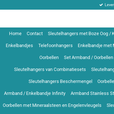
Lever
Ga
direct
naar
de
hoofdinhoud
Home
Contact
Sleutelhangers met Boze Oog /
Enkelbandjes
Telefoonhangers
Enkelbandje met 
Oorbellen
Set Armband / Oorbellen
Sleutelhangers van Combinatiesets
Sleutelhan
Sleutelhangers Beschermengel
Oorbell
Armband / Enkelbandje Infinity
Armband Stainless St
Oorbellen met Mineraalsteen en Engelenvleugels
Sle