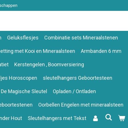
nschappen
n
Geluksflesjes
Combinatie sets Mineraalstenen
etting met Kooi en Mineraalsteen
Armbanden 6 mm
tiet
Kerstengelen , Boomversiering
djes Horoscopen
sleutelhangers Geboortesteen
De Magische Sleutel
Opladen / Ontladen
eboortestenen
Oorbellen Engelen met mineraalsteen
nder Hout
Sleutelhangers met Tekst