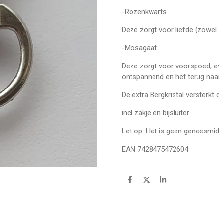
-Rozenkwarts
Deze zorgt voor liefde (zowel 
-Mosagaat
Deze zorgt voor voorspoed, eve
ontspannend en het terug naar
De extra Bergkristal versterkt
incl zakje en bijsluiter
Let op. Het is geen geneesmidde
EAN 7428475472604
D
D
S
e
e
h
l
e
a
e
l
r
n
e