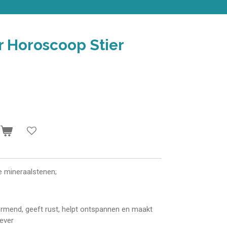
 Horoscoop Stier
n
e mineraalstenen;
rmend, geeft rust, helpt ontspannen en maakt
iever