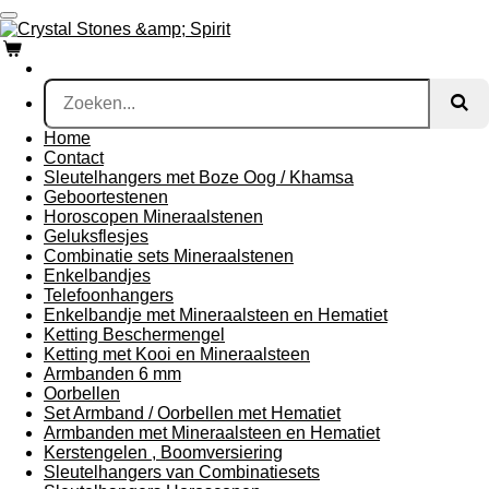
Ga
direct
naar
de
hoofdinhoud
Home
Contact
Sleutelhangers met Boze Oog / Khamsa
Geboortestenen
Horoscopen Mineraalstenen
Geluksflesjes
Combinatie sets Mineraalstenen
Enkelbandjes
Telefoonhangers
Enkelbandje met Mineraalsteen en Hematiet
Ketting Beschermengel
Ketting met Kooi en Mineraalsteen
Armbanden 6 mm
Oorbellen
Set Armband / Oorbellen met Hematiet
Armbanden met Mineraalsteen en Hematiet
Kerstengelen , Boomversiering
Sleutelhangers van Combinatiesets