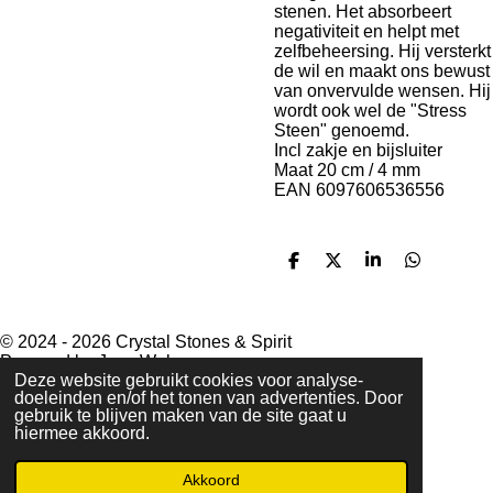
stenen. Het absorbeert
negativiteit en helpt met
zelfbeheersing. Hij versterkt
de wil en maakt ons bewust
van onvervulde wensen. Hij
wordt ook wel de "Stress
Steen" genoemd.
Incl zakje en bijsluiter
Maat 20 cm / 4 mm
EAN 6097606536556
D
D
S
D
e
e
h
e
l
e
a
l
e
l
r
e
n
e
n
© 2024 - 2026 Crystal Stones & Spirit
Powered by
JouwWeb
Deze website gebruikt cookies voor analyse-
doeleinden en/of het tonen van advertenties. Door
gebruik te blijven maken van de site gaat u
hiermee akkoord.
Akkoord
E-mailadres
Telefoonnummer